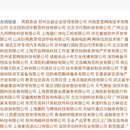
友情链接：
周易算命
郑州丛硕企业管理有限公司
河南星度网络技术有限
公司
北京国和优学教育科技有限公司
北京月吖图科技有限公司
广州泛达
九州网络科技有限公司
上海黛仁净化工程有限公司
河北秦旅软件开发有
限公司
山东巨熊教育培训学校有限公司
海南电影网
网络信息技术推广服
务
湖北五环专用汽车有限公司
苏州健行国际货运代理有限公司
北京彩橙
科技有限公司
上海芳焱网络科技工作室
重庆棕榈泉房地产开发有限公司
贵州诺晨网络科技有限公司
成都卓品十年文化传播有限公司
深圳峰扬天
翔实业有限公司
天津凯利通钢铁有限公司
文昌枫海芜科技有限公司
商丘
市顺天防水工程有限公司港区分公司
佳木斯星宇建材制造有限公司
宁夏
南特联房车装备有限公司
沈阳睿思翻译服务有限公司
甘肃鼎家宜房地产
开发有限公司
教育信息咨询
日用百货
上海滨领跃科技有限公司
武汉嘉华
康健康咨询管理有限公司
南京消防器材股份有限公司
天气预报
深圳市柏
图科技发展有限公司
上海普斯曼会展服务有限公司
上海联影智能医疗科
技有限公司
安徽携程教育咨询有限公司
北京尔朝科技有限公司
广州冠铭
家具有限公司
东莞市昊科计算机软件科技有限公司
本溪钓鱼台大峡谷文
化旅游有限公司
上海鹏邑飞网络科技有限公司
无锡市康迈尔轴承有限公
司
江西爱信投资管理有限公司
青海鲜明视界科技有限公司
成都掌控天下
科技有限公司
郑州鸿嵘科技有限公司
五金产品零售
武汉义门陈实装饰有
限公司
上海睿清进出口有限公司
深圳市伯特利实业有限公司
新型能源
广