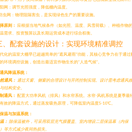
阳网：调节光照强度，降低棚内温度。
 防虫网：物理阻隔害虫，是实现绿色生产的重要设施。
择原则：
应根据当地气候条件（如光照、温度、风雪荷载）、种植作物
温需求、投资预算以及长期运营成本进行综合权衡。
三、配套设施的设计：实现环境精准调控
代化的温室大棚早已超越简单的“遮风避雨”功能，其核心竞争力在于通过
的环境调控设施，创造出最适宜作物生长的“人造气候”。
. 通风降温系统：
然通风：
通过天窗、侧窗的合理设计与开闭控制实现。设计需考虑通风
与结构安全。
制通风：
配置大功率风机（排风）和水帘系统。水帘-风机系统是夏季最
有效的降温方式，通过蒸发吸热原理，可降低室内温度5-10℃。
. 保温与加温系统：
温：
除保温被外，可采用双层充气膜覆盖、室内增设二层保温幕（内保
）等方式减少夜间热损失。