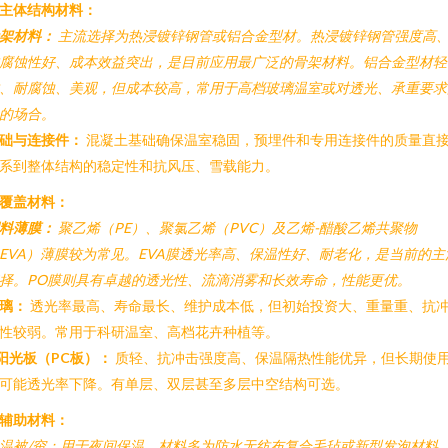
. 主体结构材料：
架材料：
主流选择为热浸镀锌钢管或铝合金型材。热浸镀锌钢管强度高
腐蚀性好、成本效益突出，是目前应用最广泛的骨架材料。铝合金型材轻
、耐腐蚀、美观，但成本较高，常用于高档玻璃温室或对透光、承重要求
的场合。
础与连接件：
混凝土基础确保温室稳固，预埋件和专用连接件的质量直
系到整体结构的稳定性和抗风压、雪载能力。
. 覆盖材料：
料薄膜：
聚乙烯（PE）、聚氯乙烯（PVC）及乙烯-醋酸乙烯共聚物
EVA）薄膜较为常见。EVA膜透光率高、保温性好、耐老化，是当前的主
择。PO膜则具有卓越的透光性、流滴消雾和长效寿命，性能更优。
璃：
透光率最高、寿命最长、维护成本低，但初始投资大、重量重、抗
性较弱。常用于科研温室、高档花卉种植等。
阳光板（PC板）：
质轻、抗冲击强度高、保温隔热性能优异，但长期使
可能透光率下降。有单层、双层甚至多层中空结构可选。
. 辅助材料：
温被/帘：用于夜间保温，材料多为防水无纺布复合毛毡或新型发泡材料