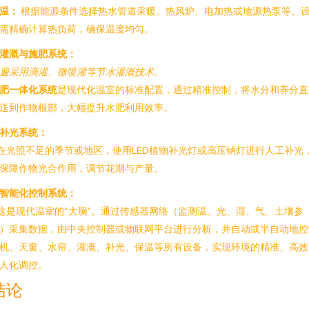
温：
根据能源条件选择热水管道采暖、热风炉、电加热或地源热泵等。
需精确计算热负荷，确保温度均匀。
. 灌溉与施肥系统：
遍采用滴灌、微喷灌等节水灌溉技术。
肥一体化系统
是现代化温室的标准配置，通过精准控制，将水分和养分直
送到作物根部，大幅提升水肥利用效率。
. 补光系统：
 在光照不足的季节或地区，使用LED植物补光灯或高压钠灯进行人工补光
保障作物光合作用，调节花期与产量。
. 智能化控制系统：
 这是现代温室的“大脑”。通过传感器网络（监测温、光、湿、气、土壤参
）采集数据，由中央控制器或物联网平台进行分析，并自动或半自动地控
机、天窗、水帘、灌溉、补光、保温等所有设备，实现环境的精准、高效
人化调控。
结论